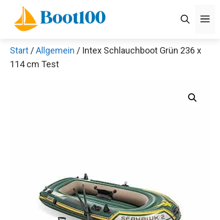
Zum
M
Inhalt
springen
Start
/
Allgemein
/ Intex Schlauchboot Grün 236 x
114 cm Test