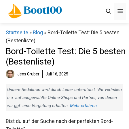
Zum
M
Inhalt
springen
Startseite
»
Blog
»
Bord-Toilette Test: Die 5 besten
(Bestenliste)
Bord-Toilette Test: Die 5 besten
(Bestenliste)
Jens Gruber
Juli 16, 2025
Unsere Redaktion wird durch Leser unterstützt. Wir verlinken
u.a. auf ausgewählte Online-Shops und Partner, von denen
wir ggf. eine Vergütung erhalten.
Mehr erfahren
.
Bist du auf der Suche nach der perfekten Bord-