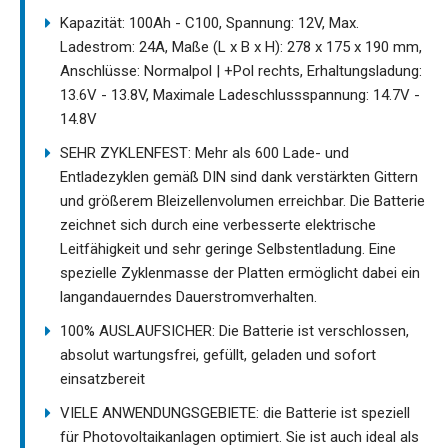
Kapazität: 100Ah - C100, Spannung: 12V, Max.
Ladestrom: 24A, Maße (L x B x H): 278 x 175 x 190 mm,
Anschlüsse: Normalpol | +Pol rechts, Erhaltungsladung:
13.6V - 13.8V, Maximale Ladeschlussspannung: 14.7V -
14.8V
SEHR ZYKLENFEST: Mehr als 600 Lade- und
Entladezyklen gemäß DIN sind dank verstärkten Gittern
und größerem Bleizellenvolumen erreichbar. Die Batterie
zeichnet sich durch eine verbesserte elektrische
Leitfähigkeit und sehr geringe Selbstentladung. Eine
spezielle Zyklenmasse der Platten ermöglicht dabei ein
langandauerndes Dauerstromverhalten.
100% AUSLAUFSICHER: Die Batterie ist verschlossen,
absolut wartungsfrei, gefüllt, geladen und sofort
einsatzbereit
VIELE ANWENDUNGSGEBIETE: die Batterie ist speziell
für Photovoltaikanlagen optimiert. Sie ist auch ideal als